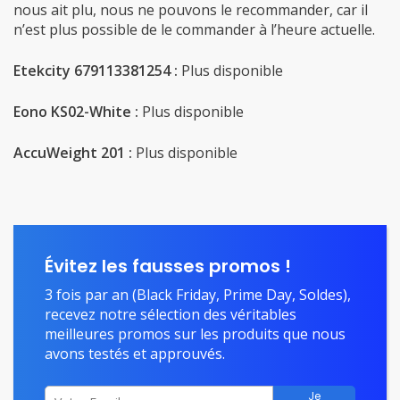
nous ait plu, nous ne pouvons le recommander, car il
n’est plus possible de le commander à l’heure actuelle.
Etekcity 679113381254 :
Plus disponible
Eono ‎KS02-White :
Plus disponible
AccuWeight 201 :
Plus disponible
Évitez les fausses promos !
3 fois par an (Black Friday, Prime Day, Soldes),
recevez notre sélection des véritables
meilleures promos sur les produits que nous
avons testés et approuvés.