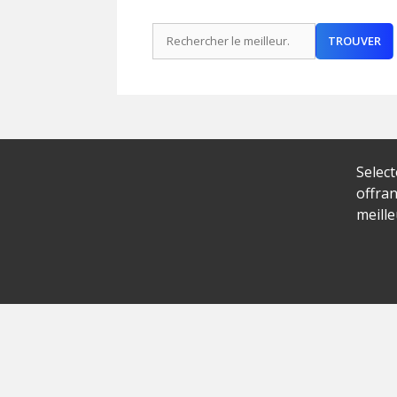
Rechercher :
TROUVER
Select
offran
meill