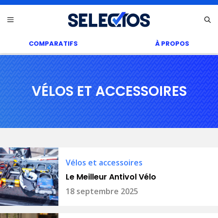
Aller
Menu
au
contenu
COMPARATIFS
À PROPOS
VÉLOS ET ACCESSOIRES
Vélos et accessoires
Le Meilleur Antivol Vélo
18 septembre 2025