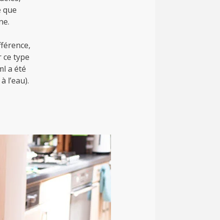
e que
nne.
fférence,
r ce type
ml a été
à l’eau).