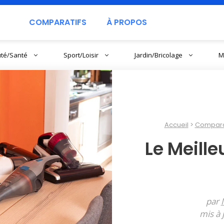
COMPARATIFS
À PROPOS
té/Santé
Sport/Loisir
Jardin/Bricolage
M
Accueil
Compara
Le Meille
par
mis à 