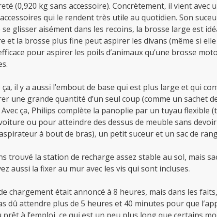
reté (0,920 kg sans accessoire). Concrètement, il vient avec 
ccessoires qui le rendent très utile au quotidien. Son suceu
se glisser aisément dans les recoins, la brosse large est id
e et la brosse plus fine peut aspirer les divans (même si elle
efficace pour aspirer les poils d’animaux qu’une brosse mot
es.
 ça, il y a aussi l’embout de base qui est plus large et qui co
rer une grande quantité d’un seul coup (comme un sachet de
 Avec ça, Philips complète la panoplie par un tuyau flexible (t
voiture ou pour atteindre des dessus de meuble sans devoir 
’aspirateur à bout de bras), un petit suceur et un sac de ra
s trouvé la station de recharge assez stable au sol, mais s
z aussi la fixer au mur avec les vis qui sont incluses.
de chargement était annoncé à 8 heures, mais dans les faits
s dû attendre plus de 5 heures et 40 minutes pour que l’app
prêt à l’emploi, ce qui est un peu plus long que certains mo