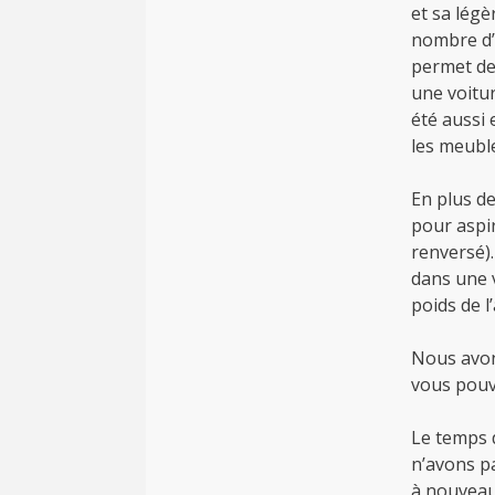
et sa légè
nombre d’a
permet de 
une voitur
été aussi 
les meubl
En plus de
pour aspi
renversé).
dans une 
poids de l
Nous avon
vous pouve
Le temps 
n’avons pa
à nouveau 