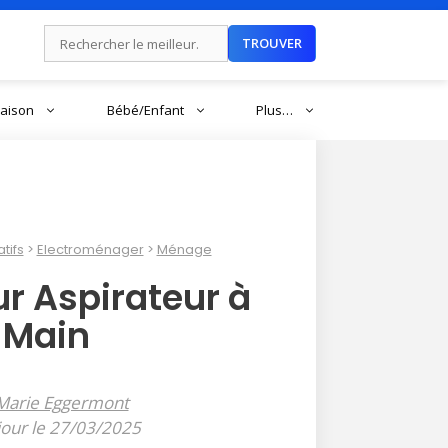
Rechercher :
TROUVER
aison
Bébé/Enfant
Plus…
tifs
Electroménager
Ménage
ur Aspirateur à
Main
Marie Eggermont
jour le 27/03/2025