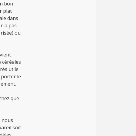
un bon
r plat
éale dans
 n’a pas
orisée) ou
nvient
 céréales
rès utile
porter le
ngement.
achez que
, nous
areil soit
dèles,