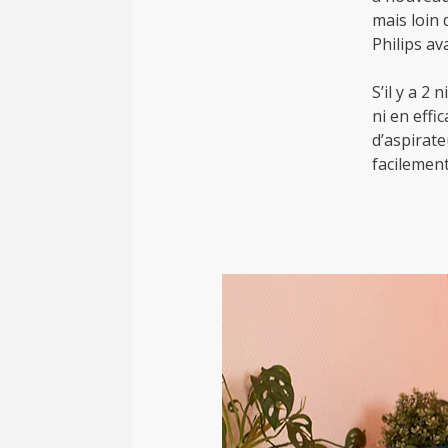
mais loin 
Philips av
S’il y a 2
ni en effi
d’aspirate
facilement 