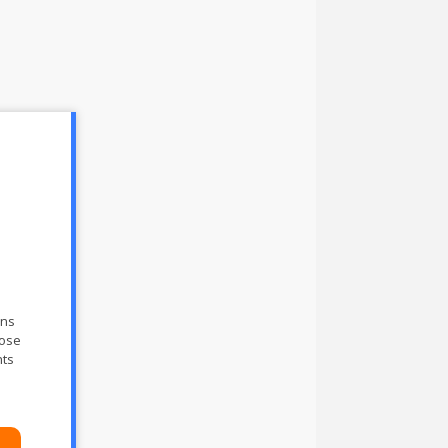
ons
pose
nts