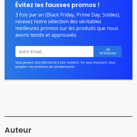
Évitez les fausses promos !
3 fois par an (Black Friday, Prime Day, Soldes),
recevez notre sélection des véritables
meilleures promos sur les produits que nous
avons testés et approuvés.
Vous pouvez vous désinscrire à tout moment. En vous inscrivant, vous
acceptez nos
conditions de confidentialité
Auteur