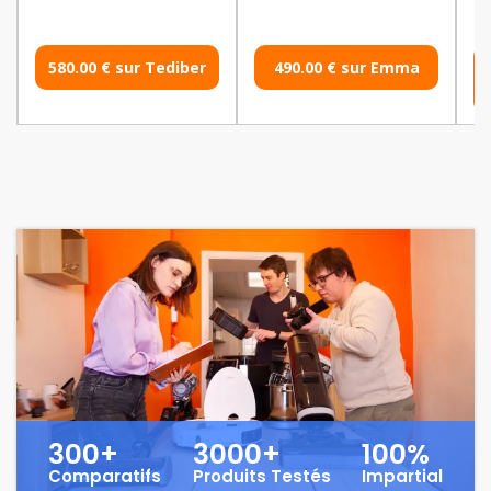
580.00 € sur Tediber
490.00 € sur Emma
73
300+
3000+
100%
Comparatifs
Produits Testés
Impartial