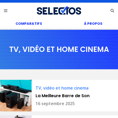
Aller
Menu
au
contenu
COMPARATIFS
À PROPOS
TV, VIDÉO ET HOME CINEMA
TV, vidéo et home cinema
La Meilleure Barre de Son
16 septembre 2025