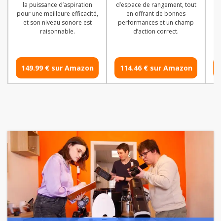
la puissance d’aspiration
d’espace de rangement, tout
i
pour une meilleure efficacité,
en offrant de bonnes
é
et son niveau sonore est
performances et un champ
d
raisonnable.
d’action correct.
149.99 € sur Amazon
114.46 € sur Amazon