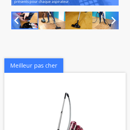
présents pour chaque aspirateur.
Nous
Meilleur pas cher