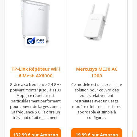
TP-Link Répéteur WiFi
Mercusys ME30 AC
6 Mesh AX6000
1200
Grâce à sa fréquence 2,4 GHz
Ce modèle est une excellente
pouvant monter jusqu’à 1100
solution pour couvrir des
d
Mbps, ce répéteur est
zones relativement
particulièrement performant
restreintes avec un usage
c
pour couvrir de larges zones.
modéré d’Internet. Il est très
ré
Sa fréquence 5 GHz offre un
abordable et simple à
s
très haut débit également.
configurer.
132.99 € sur Amazon
19.99 € sur Amazon