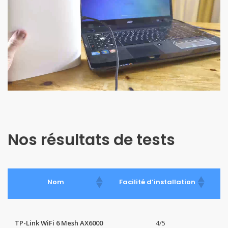
Nos résultats de tests
Nom
Facilité d’installation
B
TP-Link WiFi 6 Mesh AX6000
4/5
-