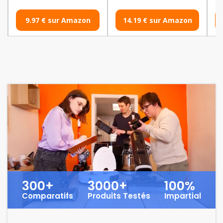
9.97 € sur Amazon
14.19 € sur Amazon
Vo
300+
3000+
100%
Comparatifs
Produits Testés
Impartial