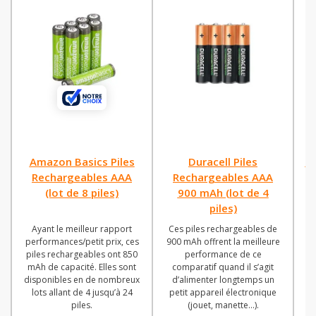
Amazon Basics Piles
Duracell Piles
P
Rechargeables AAA
Rechargeables AAA
(lot de 8 piles)
900 mAh (lot de 4
piles)
Ayant le meilleur rapport
Ces piles rechargeables de
Po
performances/petit prix, ces
900 mAh offrent la meilleure
l
piles rechargeables ont 850
performance de ce
re
mAh de capacité. Elles sont
comparatif quand il s’agit
En
disponibles en de nombreux
d’alimenter longtemps un
lots allant de 4 jusqu’à 24
petit appareil électronique
piles.
(jouet, manette…).