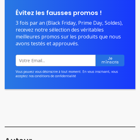
Évitez les fausses promos !
3 fois par an (Black Friday, Prime Day, Soldes),
recevez notre sélection des véritables
meilleures promos sur les produits que nous
avons testés et approuvés.
Vous pouvez vous désinscrire à tout moment. En vous inscrivant, vous
acceptez nos
conditions de confidentialité