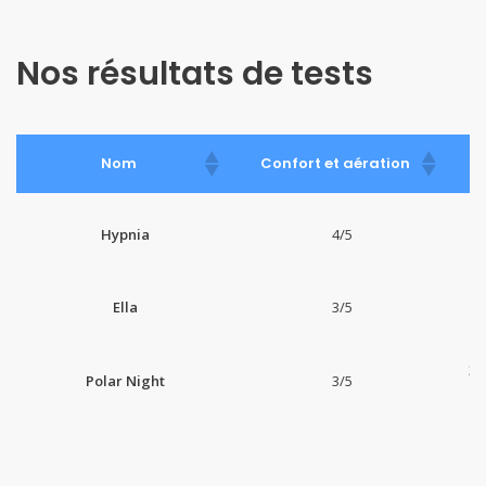
Nos résultats de tests
Nom
Confort et aération
Hypnia
4/5
Ella
3/5
3 
Polar Night
3/5