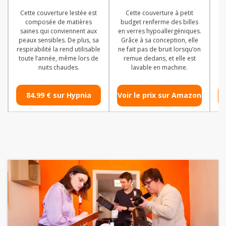
Cette couverture lestée est
Cette couverture à petit
C
composée de matières
budget renferme des billes
ch
saines qui conviennent aux
en verres hypoallergéniques.
peaux sensibles. De plus, sa
Grâce à sa conception, elle
respirabilité la rend utilisable
ne fait pas de bruit lorsqu’on
toute l’année, même lors de
remue dedans, et elle est
nuits chaudes.
lavable en machine.
84.99 € sur Hypnia
Voir le prix sur Amazon