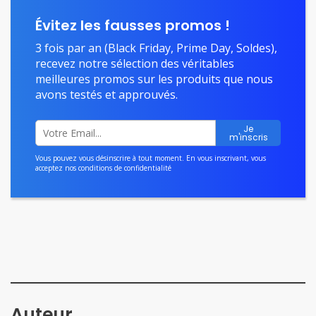
Évitez les fausses promos !
3 fois par an (Black Friday, Prime Day, Soldes),
recevez notre sélection des véritables
meilleures promos sur les produits que nous
avons testés et approuvés.
Vous pouvez vous désinscrire à tout moment. En vous inscrivant, vous
acceptez nos
conditions de confidentialité
Auteur