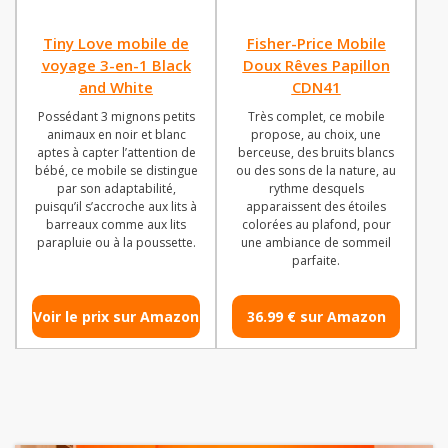
Tiny Love mobile de
Fisher-Price Mobile
voyage 3-en-1 Black
Doux Rêves Papillon
and White
CDN41
Possédant 3 mignons petits
Très complet, ce mobile
animaux en noir et blanc
propose, au choix, une
aptes à capter l’attention de
berceuse, des bruits blancs
bébé, ce mobile se distingue
ou des sons de la nature, au
par son adaptabilité,
rythme desquels
puisqu’il s’accroche aux lits à
apparaissent des étoiles
barreaux comme aux lits
colorées au plafond, pour
parapluie ou à la poussette.
une ambiance de sommeil
parfaite.
Voir le prix sur Amazon
36.99 € sur Amazon