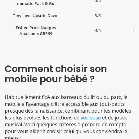
5/5
nomade Pack & Go
Tiny Love Upside Down
5/5
Fisher-Price Nuages
4/5
Mus
Apaisants GRP99
Comment choisir son
mobile pour bébé ?
Habituellement fixé aux barreaux du lit ou du parc, le
mobile a l’avantage d’être accessible aux tout-petits
presque dès la naissance, combinant pour les modèles
les plus évolués les fonctions de
veilleuse
et de jouet
musical. Voici quelques critères à prendre en compte
pour vous aider à choisir celui qui vous conviendra le
mieux :