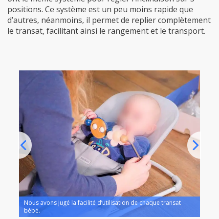
positions. Ce système est un peu moins rapide que
d’autres, néanmoins, il permet de replier complètement
le transat, facilitant ainsi le rangement et le transport.
Nous avons jugé la facilité d’utilisation de chaque transat
bébé.
Nous