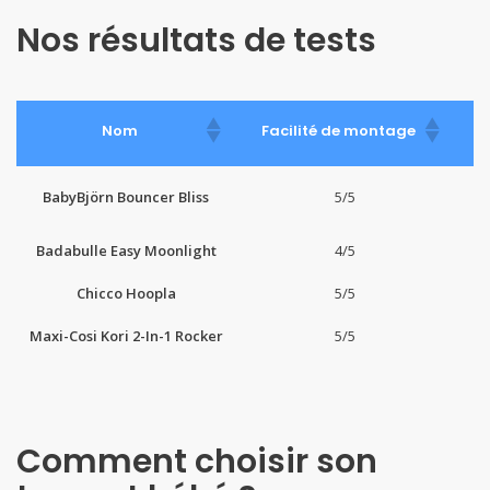
Nos résultats de tests
F
Nom
Facilité de montage
BabyBjörn Bouncer Bliss
5/5
Badabulle Easy Moonlight
4/5
Chicco Hoopla
5/5
Maxi-Cosi Kori 2-In-1 Rocker
5/5
Comment choisir son