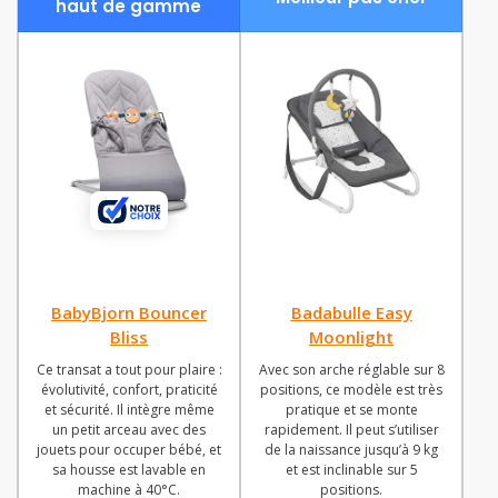
haut de gamme
BabyBjorn Bouncer
Badabulle Easy
Bliss
Moonlight
Ce transat a tout pour plaire :
Avec son arche réglable sur 8
évolutivité, confort, praticité
positions, ce modèle est très
et sécurité. Il intègre même
pratique et se monte
un petit arceau avec des
rapidement. Il peut s’utiliser
jouets pour occuper bébé, et
de la naissance jusqu’à 9 kg
sa housse est lavable en
et est inclinable sur 5
machine à 40°C.
positions.