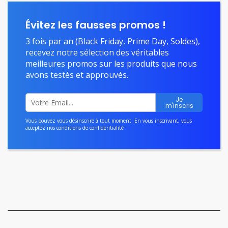
Évitez les fausses promos !
3 fois par an (Black Friday, Prime Day, Soldes),
recevez notre sélection des véritables
meilleures promos sur les produits que nous
avons testés et approuvés.
Vous pouvez vous désinscrire à tout moment. En vous inscrivant, vous
acceptez nos
conditions de confidentialité