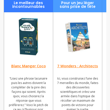
Blanc Manger Coco
7 Wonders : Architects
Le
“Lisez une phrase lacunaire
Ici, vous construisez l’une des
P
puis les autres doivent la
7 merveilles du monde, faites
compléter de la pire des
des découvertes
façons qui soient. Après
scientifiques et créez une
r
quoi, vous choisirez la
armée dans l’optique de
réponse que vous
récolter un maximum de
d
préférerez.” Voici le pitch de
points de victoire pour
ce jeu à l’humour noir.
gagner la partie.