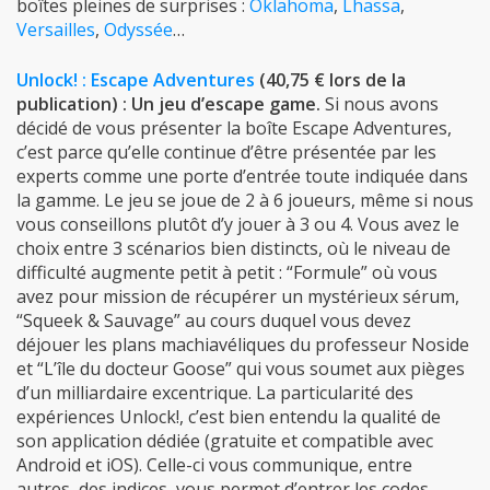
Unlock! : Escape Adventures
(40,75 € lors de la
publication) : Un jeu d’escape game.
Si nous avons
décidé de vous présenter la boîte Escape Adventures,
c’est parce qu’elle continue d’être présentée par les
experts comme une porte d’entrée toute indiquée dans
la gamme. Le jeu se joue de 2 à 6 joueurs, même si nous
vous conseillons plutôt d’y jouer à 3 ou 4. Vous avez le
choix entre 3 scénarios bien distincts, où le niveau de
difficulté augmente petit à petit : “Formule” où vous
avez pour mission de récupérer un mystérieux sérum,
“Squeek & Sauvage” au cours duquel vous devez
déjouer les plans machiavéliques du professeur Noside
et “L’île du docteur Goose” qui vous soumet aux pièges
d’un milliardaire excentrique. La particularité des
expériences Unlock!, c’est bien entendu la qualité de
son application dédiée (gratuite et compatible avec
Android et iOS). Celle-ci vous communique, entre
autres, des indices, vous permet d’entrer les codes
découverts et participer à l’ambiance générale grâce à