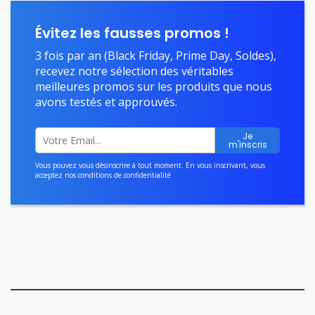
Évitez les fausses promos !
3 fois par an (Black Friday, Prime Day, Soldes),
recevez notre sélection des véritables
meilleures promos sur les produits que nous
avons testés et approuvés.
Vous pouvez vous désinscrire à tout moment. En vous inscrivant, vous
acceptez nos
conditions de confidentialité