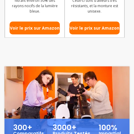
filtrant environ 50% des
Ceux-ci sont d’ailleurs très
rayons nocifs de la lumière
résistants, et la monture est
bleue.
unisexe.
Voir le prix sur Amazon
Voir le prix sur Amazon
300+
3000+
100%
Comparatifs
Produits Testés
Impartial