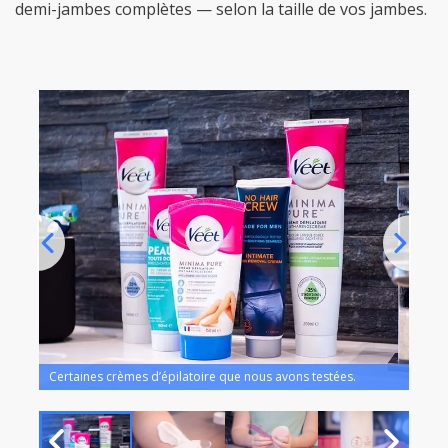
demi-jambes complètes — selon la taille de vos jambes.
e
Le p
Certaines crèmes d’épilatoire que nous avons testées.
pour 