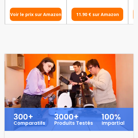
Voir le prix sur Amazon
11.90 € sur Amazon
Vo
300+
3000+
100%
Comparatifs
Produits Testés
Impartial