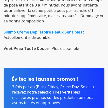
de pose étant de 3 à 7 minutes, nous avons patienté
pour enlever la crème petit à petit par tranche d’1
minute supplémentaire, mais sans succès. Dommage vu
sa bonne composition…
Solimo Crème Dépilatoire Peaux Sensibles
:
Actuellement indisponible
Veet Peau Toute Douce :
Plus disponible
Évitez les fausses promos !
3 fois par an (Black Friday, Prime Day, Soldes),
recevez notre sélection des véritables
meilleures promos sur les produits que nous
avons testés et approuvés.