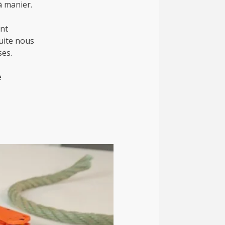
à manier.
ent
duite nous
ses.
e