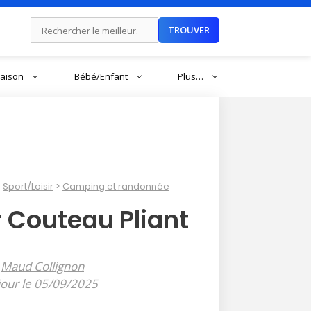
Rechercher :
TROUVER
aison
Bébé/Enfant
Plus…
Sport/Loisir
Camping et randonnée
r Couteau Pliant
r
Maud Collignon
jour le 05/09/2025