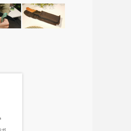
a
p et