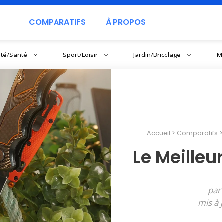
COMPARATIFS
À PROPOS
té/Santé
Sport/Loisir
Jardin/Bricolage
M
Accueil
Comparatifs
Le Meilleu
pa
mis à 