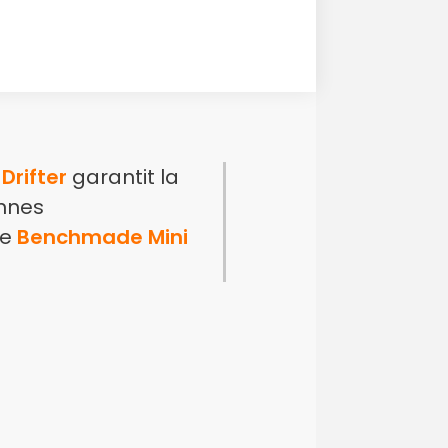
Drifter
garantit la
onnes
le
Benchmade Mini