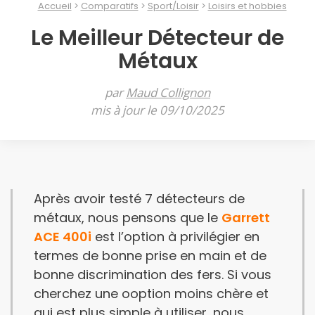
Accueil
Comparatifs
Sport/Loisir
Loisirs et hobbies
Le Meilleur Détecteur de
Métaux
par
Maud Collignon
mis à jour le 09/10/2025
Après avoir testé 7 détecteurs de
métaux, nous pensons que le
Garrett
ACE 400i
est l’option à privilégier en
termes de bonne prise en main et de
bonne discrimination des fers. Si vous
cherchez une ooption moins chère et
qui est plus simple à utiliser, nous