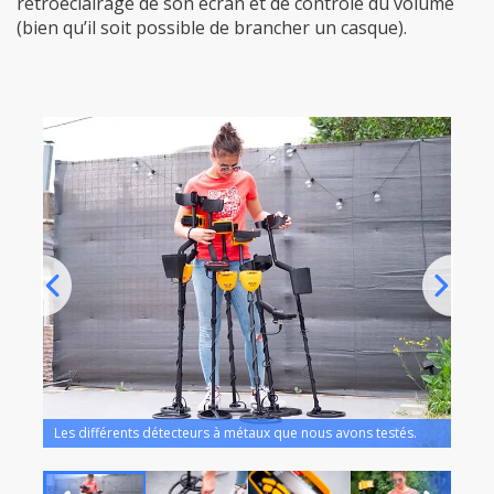
rétroéclairage de son écran et de contrôle du volume
(bien qu’il soit possible de brancher un casque).
insi
Les différents détecteurs à métaux que nous avons testés.
Nous 