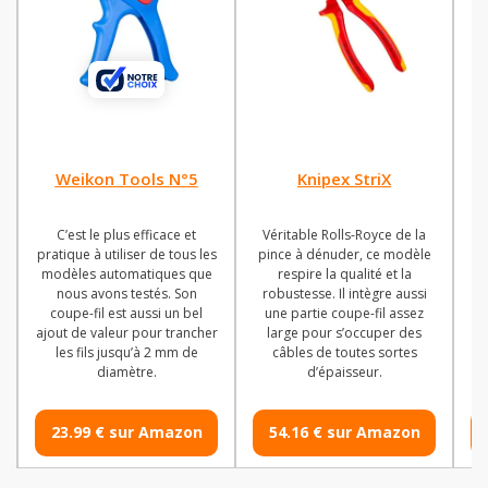
Weikon Tools N°5
Knipex StriX
C’est le plus efficace et
Véritable Rolls-Royce de la
T
pratique à utiliser de tous les
pince à dénuder, ce modèle
d
modèles automatiques que
respire la qualité et la
b
nous avons testés. Son
robustesse. Il intègre aussi
e
coupe-fil est aussi un bel
une partie coupe-fil assez
el
ajout de valeur pour trancher
large pour s’occuper des
r
les fils jusqu’à 2 mm de
câbles de toutes sortes
diamètre.
d’épaisseur.
23.99 € sur Amazon
54.16 € sur Amazon