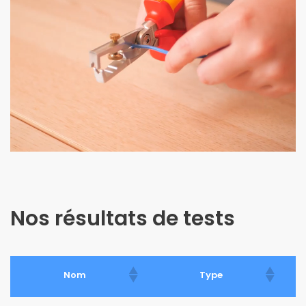
Nos résultats de tests
Nom
Type
F