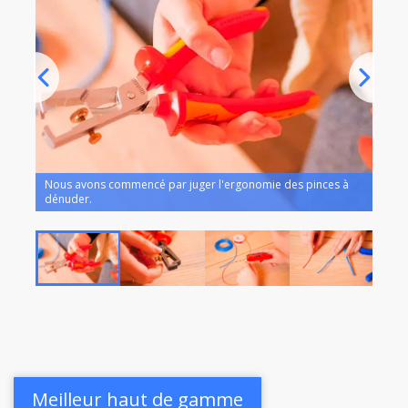
tes
Nous avons commencé par juger l'ergonomie des pinces à
dénuder.
Nous 
Meilleur haut de gamme