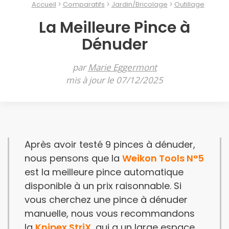
Accueil
Comparatifs
Jardin/Bricolage
Outillage
La Meilleure Pince à
Dénuder
par
Marie Eggermont
mis à jour le 07/12/2025
Après avoir testé 9 pinces à dénuder,
nous pensons que la
Weikon Tools N°5
est la meilleure pince automatique
disponible à un prix raisonnable. Si
vous cherchez une pince à dénuder
manuelle, nous vous recommandons
la
Knipex StriX
, qui a un large espace