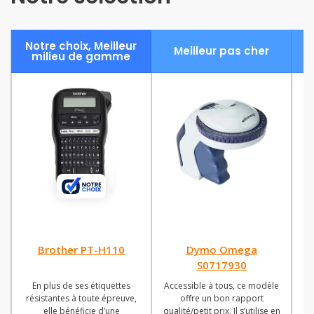
Notre choix, Meilleur
A
Meilleur pas cher
milieu de gamme
Brother PT-H110
Dymo Omega
S0717930
En plus de ses étiquettes
Accessible à tous, ce modèle
A
résistantes à toute épreuve,
offre un bon rapport
elle bénéficie d’une
qualité/petit prix. Il s’utilise en
sé