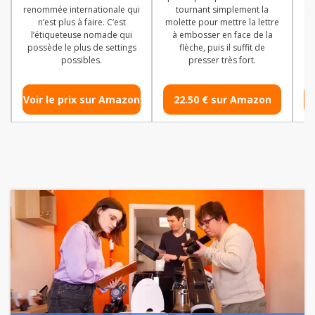
renommée internationale qui
tournant simplement la
su
n’est plus à faire. C’est
molette pour mettre la lettre
tr
l’étiqueteuse nomade qui
à embosser en face de la
d
possède le plus de settings
flèche, puis il suffit de
a
possibles.
presser très fort.
Voir le prix sur Amazon
22.50 € sur Amazon