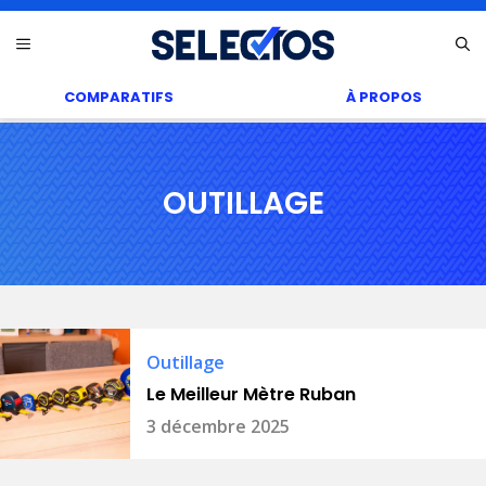
Aller
Menu
au
contenu
COMPARATIFS
À PROPOS
OUTILLAGE
Outillage
Le Meilleur Mètre Ruban
3 décembre 2025